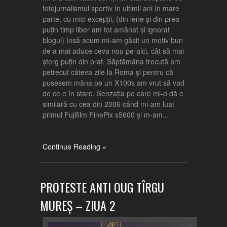
fotojurnalismul sportiv în ultimii ani în mare
parte, cu mici excepții, (din lene și din prea
puțin timp liber am tot amânat și ignorat
blogul) însă acum mi-am găsit un motiv bun
de a mai aduce ceva nou pe-aici, cât să mai
șterg puțin din praf. Săptămâna trecută am
petrecut câteva zile la Roma și pentru că
pusesem mâna pe un X100s am vrut să vad
de ce e în stare. Senzația pe care mi-o dă e
similară cu cea din 2006 când mi-am luat
primul Fujifilm FinePix s5600 și m-am...
Continue Reading »
PROTESTE ANTI OUG TÎRGU
MUREȘ – ZIUA 2