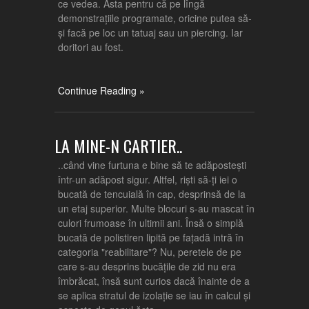
ce vedea. Asta pentru că pe lîngă
demonstrațiile programate, oricine putea să-
și facă pe loc un tatuaj sau un piercing. Iar
doritori au fost.
Continue Reading »
LA MINE-N CARTIER..
..când vine furtuna e bine să te adăpostești
într-un adăpost sigur. Altfel, riști să-ți iei o
bucată de tencuială în cap, desprinsă de la
un etaj superior. Multe blocuri s-au mascat în
culori frumoase în ultimii ani. Însă o simplă
bucată de polistiren lipită pe fațadă intră în
categoria "reabilitare"? Nu, peretele de pe
care s-au desprins bucățile de zid nu era
îmbrăcat, însă sunt curios dacă înainte de a
se aplica stratul de izolație se iau în calcul și