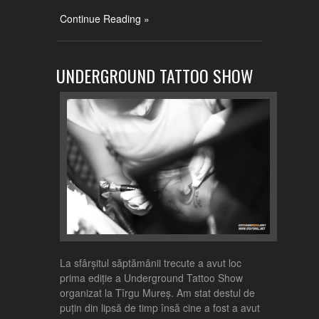
Continue Reading »
UNDERGROUND TATTOO SHOW
La sfârșitul săptămânii trecute a avut loc
prima ediție a Underground Tattoo Show
organizat la Tîrgu Mureș. Am stat destul de
puțin din lipsă de timp însă cine a fost a avut