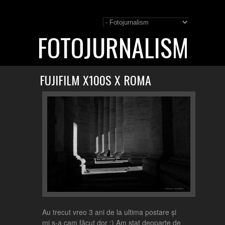
FOTOJURNALISM
FUJIFILM X100S X ROMA
Au trecut vreo 3 ani de la ultima postare și
mi s-a cam făcut dor :) Am stat deoparte de