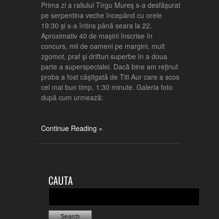
Prima zi a raliului Tîrgu Mureş s-a desfăşurat
pe serpentina veche începând cu orele
19:30 şi s-a întins până seara la 22.
Aproximativ 40 de maşini înscrise în
concurs, mii de oameni pe margini, mult
zgomot, praf şi drifturi superbe în a doua
parte a superspecialei. Dacă bine am reţinut
proba a fost câştigată de Titi Aur care a scos
cel mai bun timp, 1:30 minute. Galeria foto
după cum urmează:
Continue Reading »
CAUTA