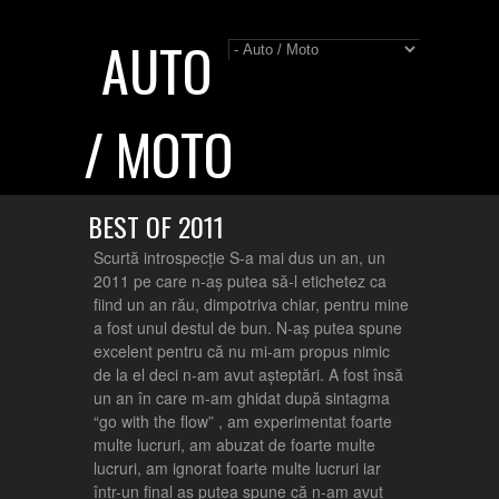
AUTO
/ MOTO
BEST OF 2011
Scurtă introspecție S-a mai dus un an, un
2011 pe care n-aș putea să-l etichetez ca
fiind un an rău, dimpotriva chiar, pentru mine
a fost unul destul de bun. N-aș putea spune
excelent pentru că nu mi-am propus nimic
de la el deci n-am avut așteptări. A fost însă
un an în care m-am ghidat după sintagma
“go with the flow” , am experimentat foarte
multe lucruri, am abuzat de foarte multe
lucruri, am ignorat foarte multe lucruri iar
într-un final aș putea spune că n-am avut