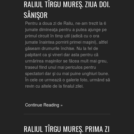
RALIUL TÎRGU MUREŞ. ZIUA DOI.
SÂNIŞOR
Pentru a doua zi de Raliu, ne-am trezit la 6
jumate dimineaţa pentru a putea ajunge pe
primul circuit în timp util (adică cu o ora
jumate înaintea pornirii primei maşini), altfel
găseam drumurile închise. Nu la fel de
palpitant ca şi vineri dar asta pentru că
urmărirea maşinilor se făcea mult mai greu,
traseul fiind unul mai periculos pentru
spectatori dar şi cu mai puine unghiuri bune.
În cele ce urmează o galerie foto, urmând să
revin cu altele de la finalul zilei.
Continue Reading »
RALIUL TÎRGU MUREŞ. PRIMA ZI