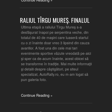
Continue Reading »
RALIUL TÎRGU MUREŞ. FINALUL
Ultima etapă a raliului Tîrgu Mureş s-a
desfăşurat înapoi pe serpentina veche, din
totalul de 40 de maşini care luaseră startul
cu o zi înainte doar vreo 3 lipsind din cauza
avariilor. A fost una din cele mai tari
evenimente sportive văzute vreodată pe-aici
şi sper ca de-acum înainte, acest obicei să
se transforme în tradiţie. Mai multe informaţii
şi detalii despre câştigători, pe siteul
specializat, AutoRally.ro, eu m-am logat să
pun galeria foto.
Continue Reading »