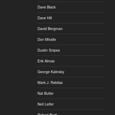
Dave Black
Dave Hill
David Bergman
Don Miralle
Dustin Snipes
Erik Almas
George Kalinsky
Mark J. Rebilas
Nat Butler
Neil Leifer
Robert Beck