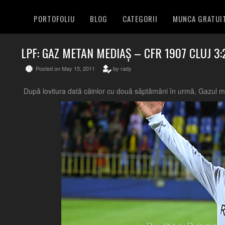
PORTOFOLIU
BLOG
CATEGORII
MUNCA GRATUI
LPF: GAZ METAN MEDIAȘ – CFR 1907 CLUJ 3:
Posted on May 15, 2011
by rady
După lovitura dată câinlor cu două săptămâni în urmă, Gazul mai