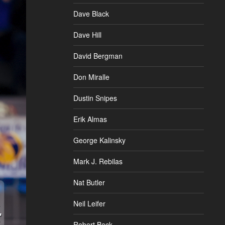
Dave Black
Dave Hill
David Bergman
Don Miralle
Dustin Snipes
Erik Almas
George Kalinsky
Mark J. Rebilas
Nat Butler
Neil Leifer
Robert Beck